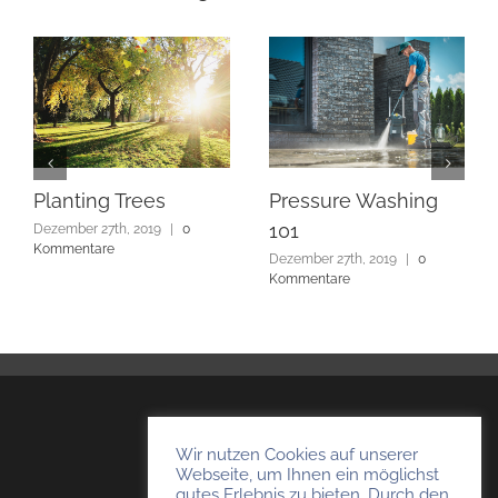
Planting Trees
Pressure Washing
101
Dezember 27th, 2019
|
0
Kommentare
Dezember 27th, 2019
|
0
Kommentare
TKHausmeisterservice
Wir nutzen Cookies auf unserer
Webseite, um Ihnen ein möglichst
Timo Kempendorf
gutes Erlebnis zu bieten. Durch den