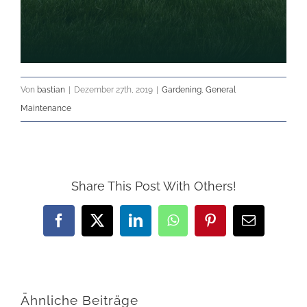
Von
bastian
|
Dezember 27th, 2019
|
Gardening
,
General
Maintenance
Share This Post With Others!
Facebook
X
LinkedIn
WhatsApp
Pinterest
E-
Mail
Ähnliche Beiträge