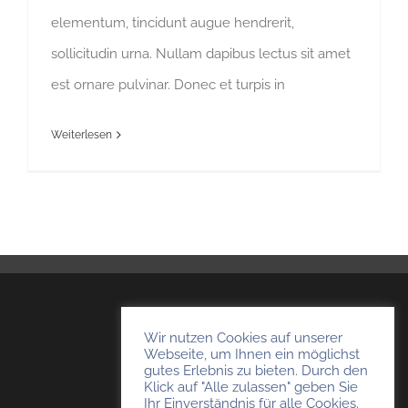
elementum, tincidunt augue hendrerit,
sollicitudin urna. Nullam dapibus lectus sit amet
est ornare pulvinar. Donec et turpis in
Weiterlesen
TKHausmeisterservice
Wir nutzen Cookies auf unserer
Webseite, um Ihnen ein möglichst
Timo Kempendorf
gutes Erlebnis zu bieten. Durch den
46569 Hünxe
Klick auf "Alle zulassen" geben Sie
Ihr Einverständnis für alle Cookies.