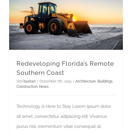
Redeveloping Florida’s Remote Southern Coast
Redeveloping Florida’s Remote
Southern Coast
Von
bastian
|
Dezember 7th, 2015
|
Architecture
,
Buildings
,
Construction
,
News
Technology is Here to Stay Lorem ipsum dolor
sit amet, consectetur adipiscing elit. Vivamus
purus nisl, elementum vitae consequat at,