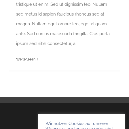
tristique ut enim. Sed ut dignissim leo. Nullam
sed metus id sapien faucibus rhoncus sed at
magna. Nullam eget ornare leo, eget aliquam
ante. Sed cursus malesuada fringilla. Cras porta
ipsum sed nibh consectetur, a
Weiterlesen
TKHausmeisterservice
Wir nutzen Cookies auf unserer
Webseite, um Ihnen ein möglichst